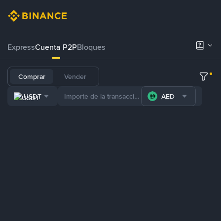
Express
Cuenta P2P
Bloques
Comprar
Vender
USDT
AED