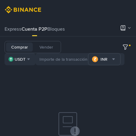
Express
Cuenta P2P
Bloques
Comprar
Vender
USDT
INR