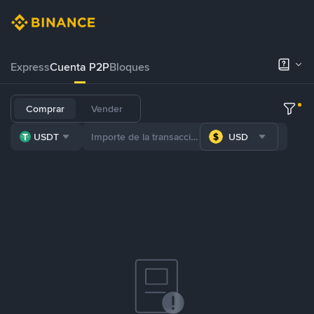
Express
Cuenta P2P
Bloques
Comprar
Vender
USDT
USD