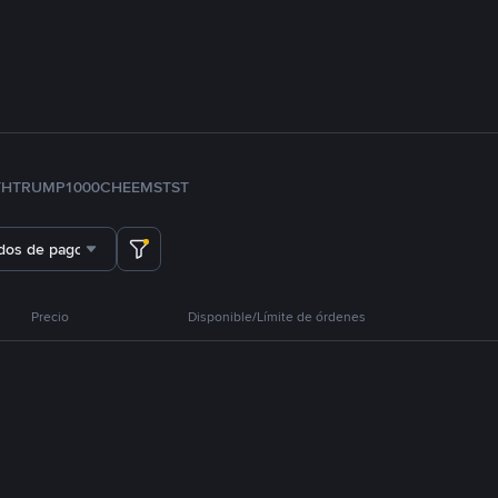
TH
TRUMP
1000CHEEMS
TST
dos de pago
Precio
Disponible/Límite de órdenes