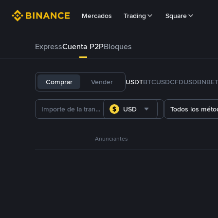
Mercados
Trading
Square
Express
Cuenta P2P
Bloques
Comprar
Vender
USDT
BTC
USDC
FDUSD
BNB
E
USD
Todos los méto
Anunciantes