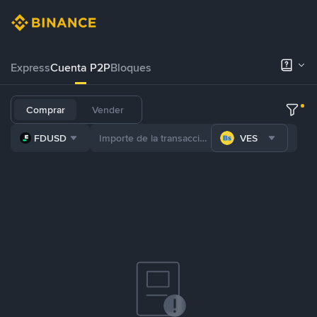
Express
Cuenta P2P
Bloques
Comprar
Vender
FDUSD
VES