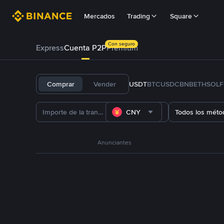
Mercados
Trading
Square
Con seguro
Express
Cuenta P2P
Prémium
Comprar
Vender
USDT
BTC
USDC
BNB
ETH
SOL
CNY
Todos los méto
Anunciantes