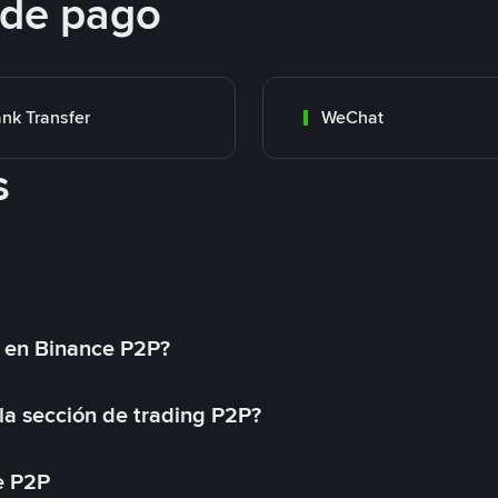
 de pago
nk Transfer
WeChat
s
l en Binance P2P?
a sección de trading P2P?
e P2P