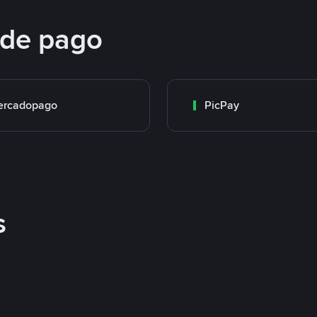
 de pago
ercadopago
PicPay
s