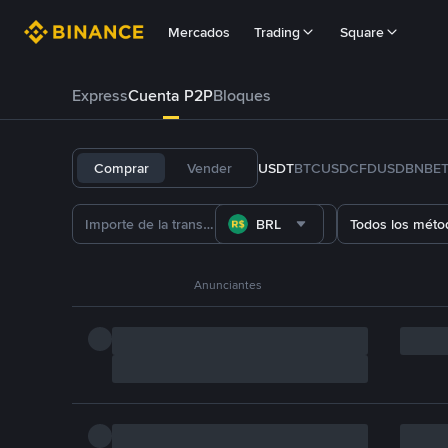
Mercados
Trading
Square
Express
Cuenta P2P
Bloques
Comprar
Vender
USDT
BTC
USDC
FDUSD
BNB
E
BRL
Todos los méto
Anunciantes