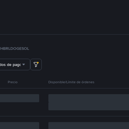
TH
BRL
DOGE
SOL
dos de pago
Precio
Disponible/Límite de órdenes