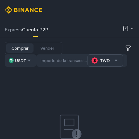
Express
Cuenta P2P
Comprar
Vender
USDT
TWD