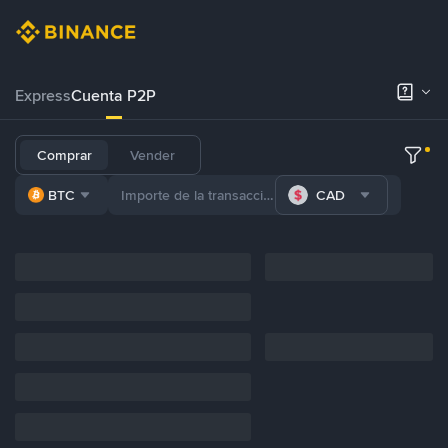
Express
Cuenta P2P
Comprar
Vender
BTC
CAD