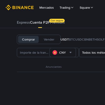
Mercados
Trading
Square
Con seguro
Express
Cuenta P2P
Prémium
Comprar
Vender
USDT
BTC
USDC
BNB
ETH
SOL
CNY
Todos los méto
Anunciantes