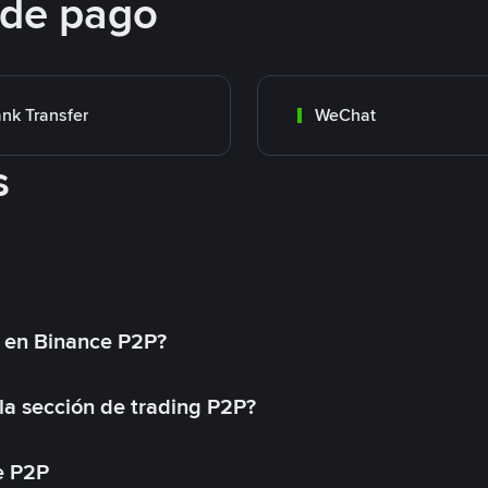
 de pago
nk Transfer
WeChat
s
l en Binance P2P?
a sección de trading P2P?
e P2P