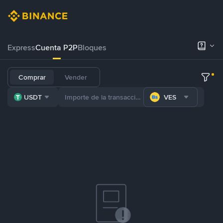
Express
Cuenta P2P
Bloques
Comprar
Vender
USDT
VES