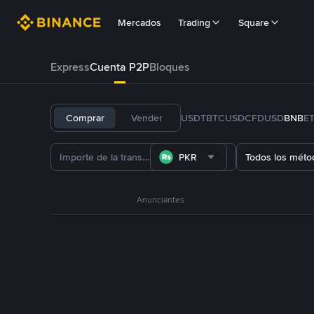
Mercados
Trading
Square
Express
Cuenta P2P
Bloques
Comprar
Vender
USDT
BTC
USDC
FDUSD
BNB
E
PKR
Todos los méto
Anunciantes