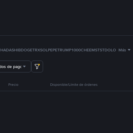
TH
ADA
SHIB
DOGE
TRX
SOL
PEPE
TRUMP
1000CHEEMS
TST
DOLO
Más
dos de pago
Precio
Disponible/Límite de órdenes