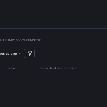
TH
TRUMP
1000CHEEMS
TST
dos de pago
Precio
Disponible/Límite de órdenes