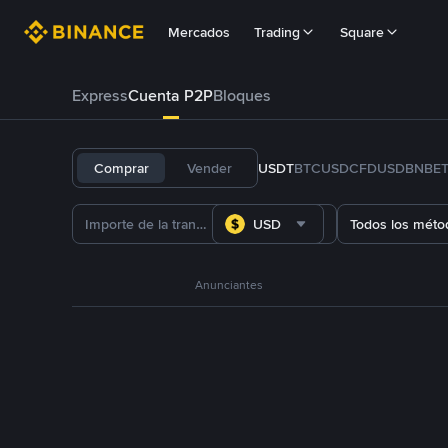
Mercados
Trading
Square
Express
Cuenta P2P
Bloques
Comprar
Vender
USDT
BTC
USDC
FDUSD
BNB
E
USD
Todos los méto
Anunciantes