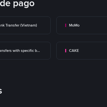
 de pago
nk Transfer (Vietnam)
MoMo
Transfers with specific bank
CAKE
s