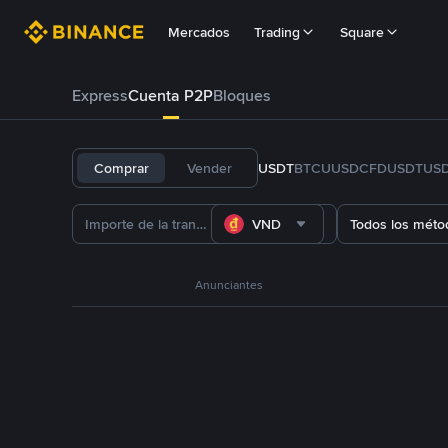
Mercados
Trading
Square
Express
Cuenta P2P
Bloques
Comprar
Vender
USDT
BTC
U
USDC
FDUSD
TUS
VND
Todos los méto
Anunciantes