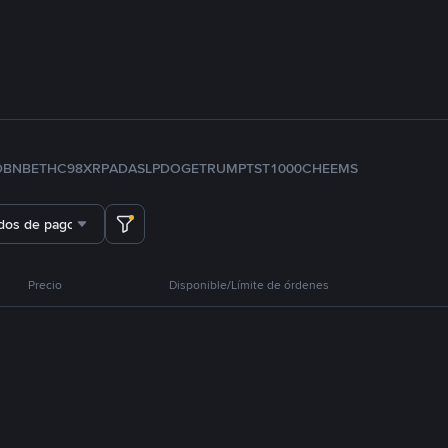
D
BNB
ETH
C98
XRP
ADA
SLP
DOGE
TRUMP
TST
1000CHEEMS
dos de pago
Precio
Disponible/Límite de órdenes