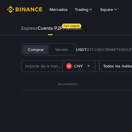
Mercados
Trading
Square
Con seguro
Express
Cuenta P2P
Prémium
Comprar
Vender
USDT
BTC
USDC
BNB
ETH
SOL
CNY
Todos los méto
Anunciantes