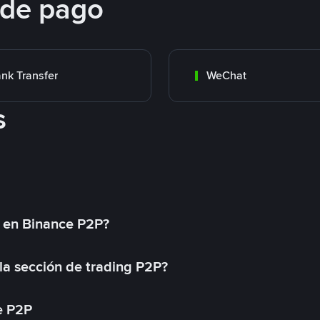
 de pago
nk Transfer
WeChat
s
l en Binance P2P?
a sección de trading P2P?
e P2P