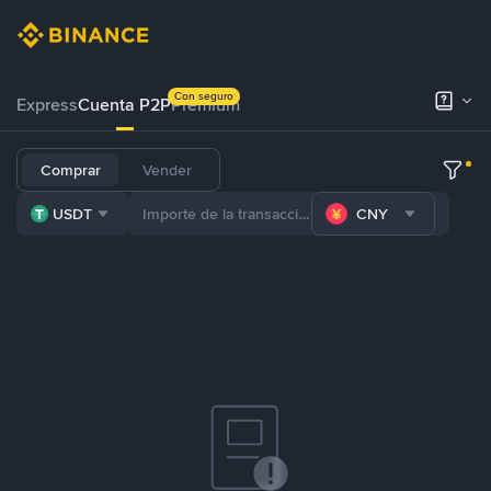
Con seguro
Express
Cuenta P2P
Prémium
Comprar
Vender
USDT
CNY