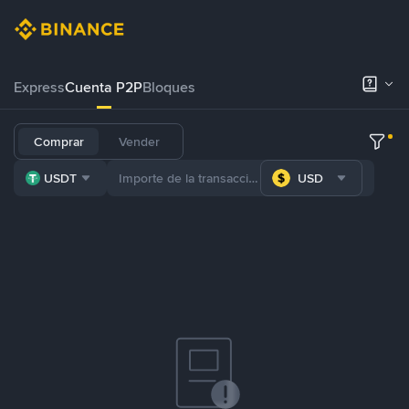
Express
Cuenta P2P
Bloques
Comprar
Vender
USDT
USD