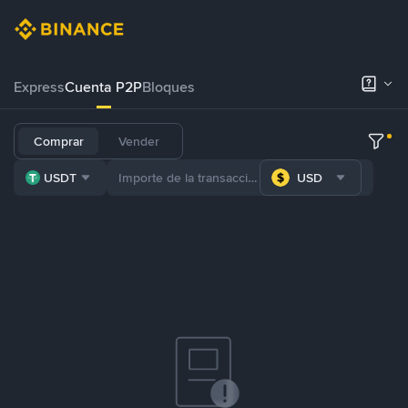
Express
Cuenta P2P
Bloques
Comprar
Vender
USDT
USD