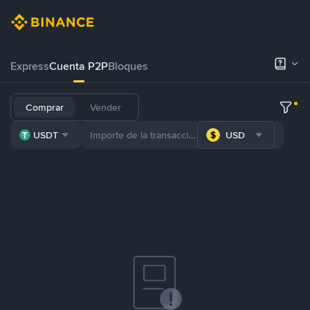
Express
Cuenta P2P
Bloques
Comprar
Vender
USDT
USD