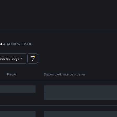
GE
ADA
XRP
WLD
SOL
dos de pago
Precio
Disponible/Límite de órdenes