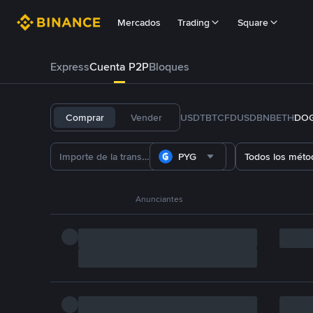
Mercados
Trading
Square
Express
Cuenta P2P
Bloques
Comprar
Vender
USDT
BTC
FDUSD
BNB
ETH
DO
PYG
Todos los méto
Anunciantes