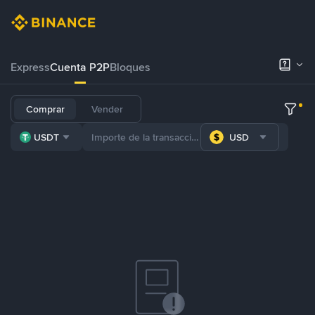
Express
Cuenta P2P
Bloques
Comprar
Vender
USDT
USD