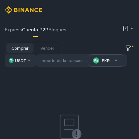
Express
Cuenta P2P
Bloques
Comprar
Vender
USDT
PKR