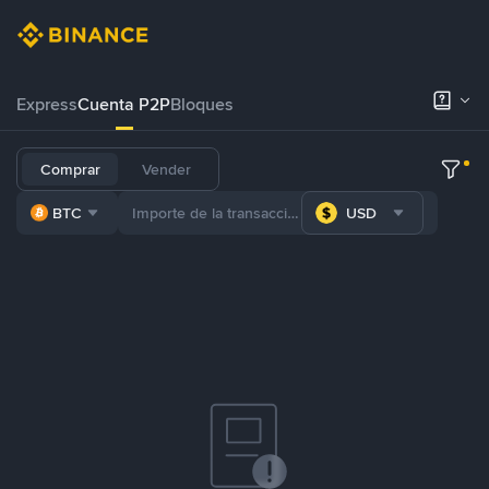
Express
Cuenta P2P
Bloques
Comprar
Vender
BTC
USD