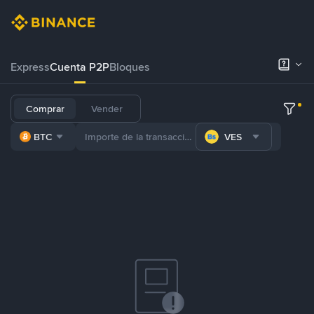
Express
Cuenta P2P
Bloques
Comprar
Vender
BTC
VES