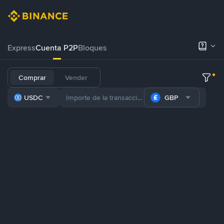
Express
Cuenta P2P
Bloques
Comprar
Vender
USDC
GBP