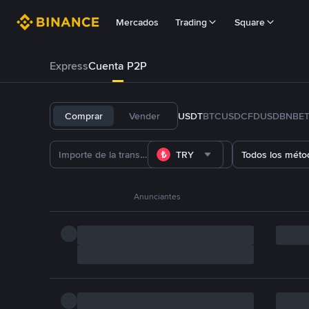
Mercados
Trading
Square
Express
Cuenta P2P
Comprar
Vender
USDT
BTC
USDC
FDUSD
BNB
E
TRY
Todos los méto
Anunciantes