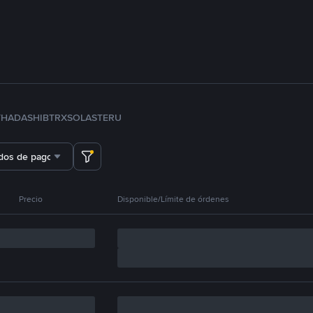
TH
ADA
SHIB
TRX
SOL
ASTER
U
dos de pago
Precio
Disponible/Límite de órdenes