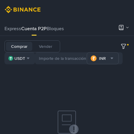
Express
Cuenta P2P
Bloques
Comprar
Vender
USDT
INR