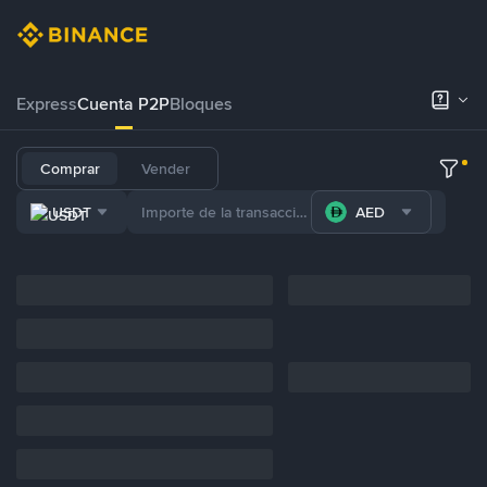
Express
Cuenta P2P
Bloques
Comprar
Vender
USDT
AED