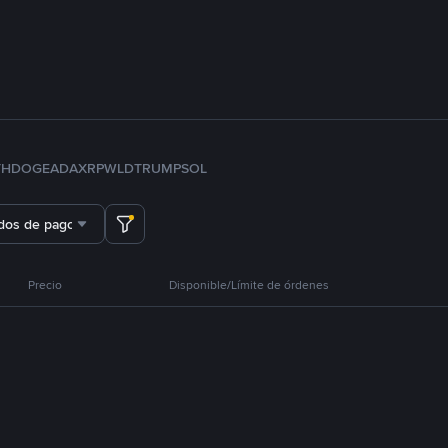
TH
DOGE
ADA
XRP
WLD
TRUMP
SOL
dos de pago
Precio
Disponible/Límite de órdenes