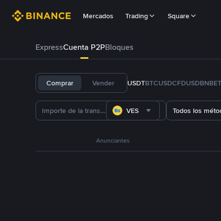
Mercados
Trading
Square
Express
Cuenta P2P
Bloques
Comprar
Vender
USDT
BTC
USDC
FDUSD
BNB
E
VES
Todos los méto
Anunciantes