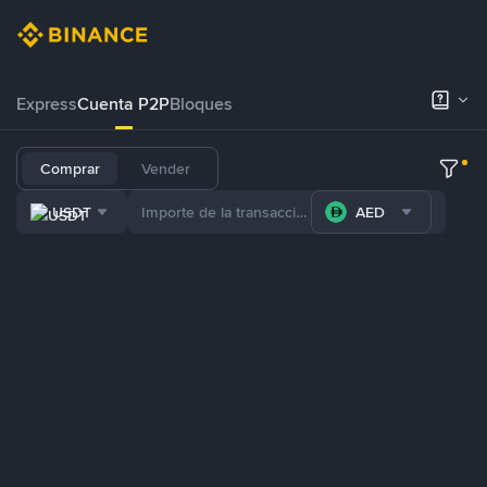
Express
Cuenta P2P
Bloques
Comprar
Vender
USDT
AED