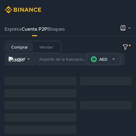
Express
Cuenta P2P
Bloques
Comprar
Vender
USDT
AED