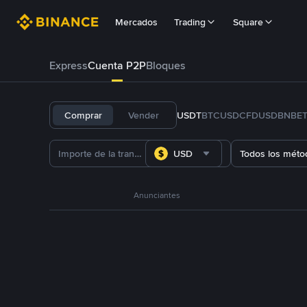
Mercados
Trading
Square
Express
Cuenta P2P
Bloques
Comprar
Vender
USDT
BTC
USDC
FDUSD
BNB
E
USD
Todos los méto
Anunciantes