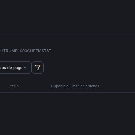
TH
TRUMP
1000CHEEMS
TST
dos de pago
Precio
Disponible/Límite de órdenes