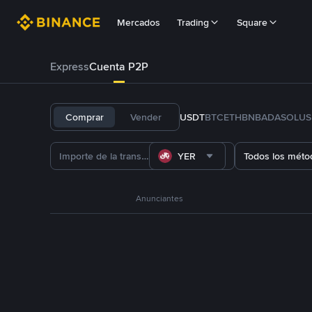
Mercados
Trading
Square
Express
Cuenta P2P
Comprar
Vender
USDT
BTC
ETH
BNB
ADA
SOL
US
YER
Todos los méto
Anunciantes