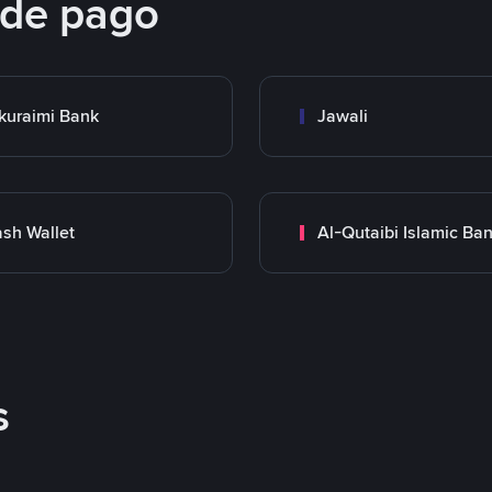
 de pago
kuraimi Bank
Jawali
sh Wallet
Al-Qutaibi Islamic Ba
s