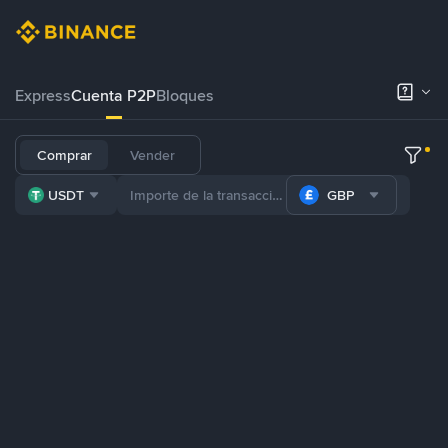
Express
Cuenta P2P
Bloques
Comprar
Vender
USDT
GBP