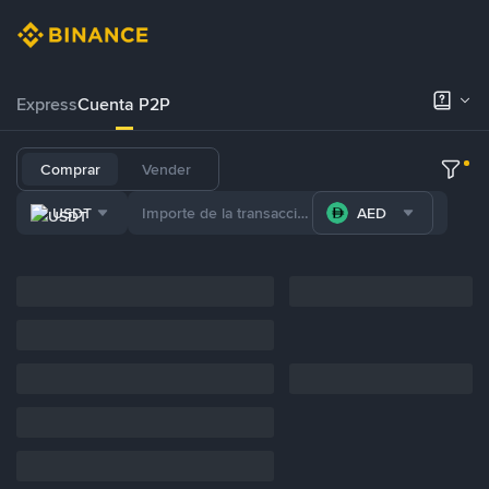
Express
Cuenta P2P
Comprar
Vender
USDT
AED