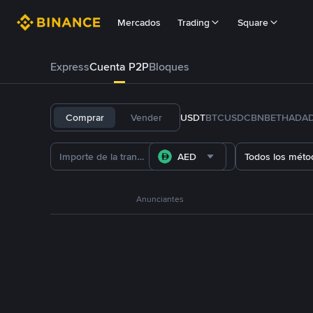
Mercados
Trading
Square
Express
Cuenta P2P
Bloques
Comprar
Vender
USDT
BTC
USDC
BNB
ETH
ADA
AED
Todos los méto
Anunciantes