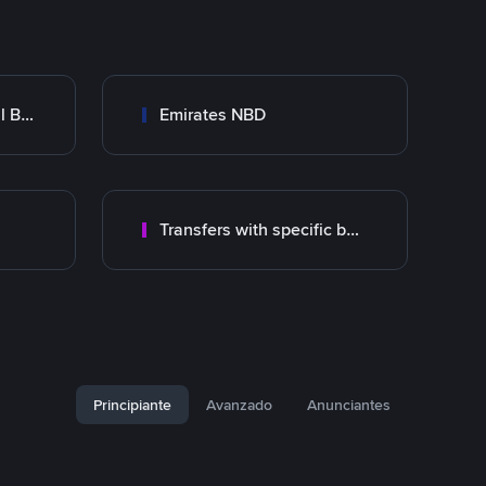
Abu Dhabi Commercial Bank ADCB
Emirates NBD
Transfers with specific bank
Principiante
Avanzado
Anunciantes