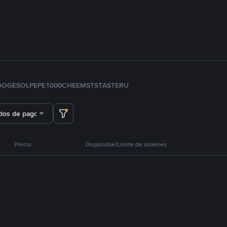
DOGE
SOL
PEPE
1000CHEEMS
TST
ASTER
U
dos de pago
Precio
Disponible/Límite de órdenes