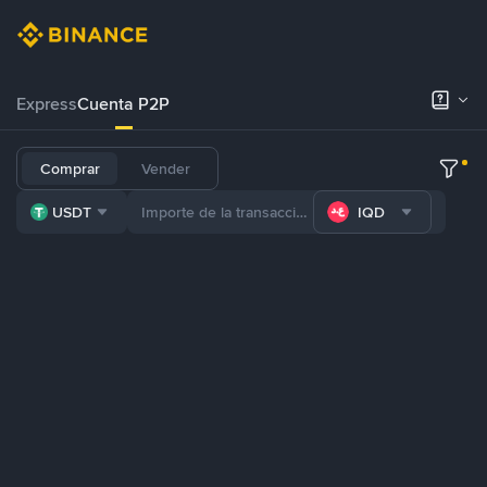
Express
Cuenta P2P
Comprar
Vender
USDT
IQD