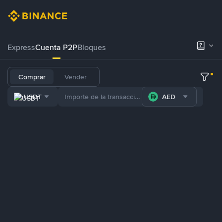
Express
Cuenta P2P
Bloques
Comprar
Vender
USDT
AED