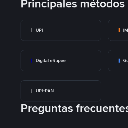
Principales métodos
UPI
I
Digital eRupee
Go
UPI-PAN
Preguntas frecuente