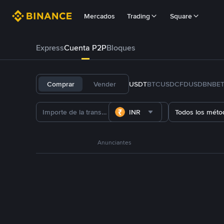
Mercados
Trading
Square
Express
Cuenta P2P
Bloques
Comprar
Vender
USDT
BTC
USDC
FDUSD
BNB
E
INR
Todos los méto
Anunciantes