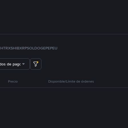
TH
TRX
SHIB
XRP
SOL
DOGE
PEPE
U
dos de pago
Precio
Disponible/Límite de órdenes