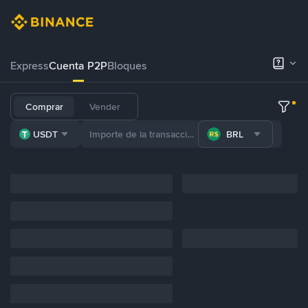
Express
Cuenta P2P
Bloques
Comprar
Vender
USDT
BRL