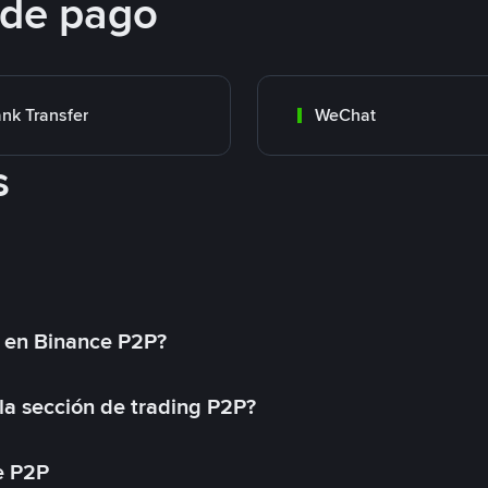
 de pago
nk Transfer
WeChat
s
l en Binance P2P?
a sección de trading P2P?
e P2P