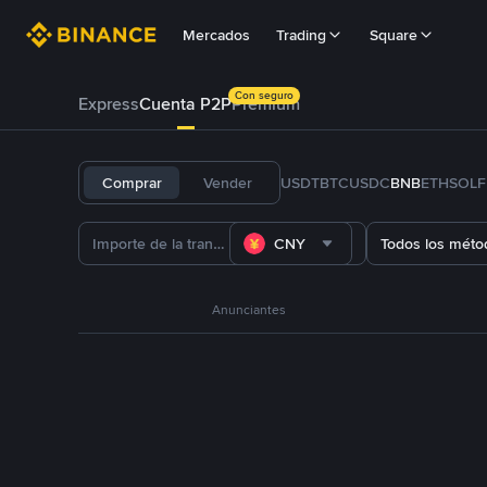
Mercados
Trading
Square
Con seguro
Express
Cuenta P2P
Prémium
Comprar
Vender
USDT
BTC
USDC
BNB
ETH
SOL
CNY
Todos los méto
Anunciantes