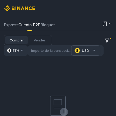
Express
Cuenta P2P
Bloques
Comprar
Vender
ETH
USD