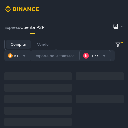
Express
Cuenta P2P
Comprar
Vender
BTC
TRY