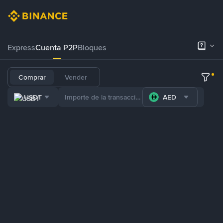
Express
Cuenta P2P
Bloques
Comprar
Vender
USDT
AED