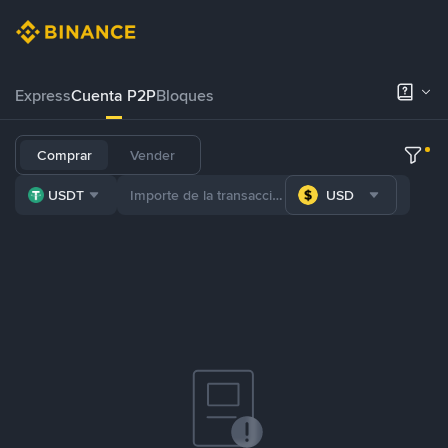
Express
Cuenta P2P
Bloques
Comprar
Vender
USDT
USD