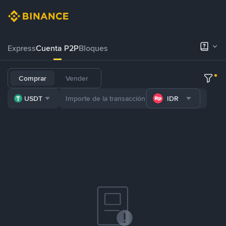
Express
Cuenta P2P
Bloques
Comprar
Vender
USDT
IDR