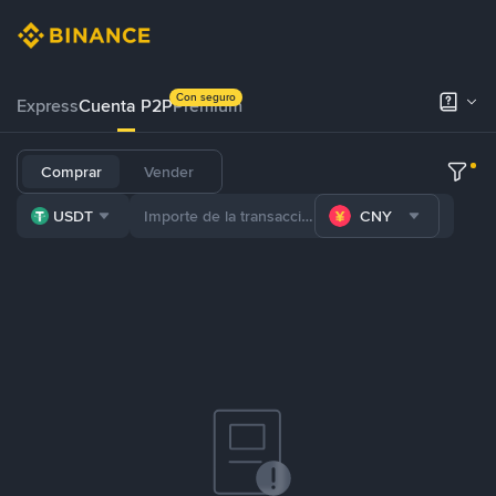
Con seguro
Express
Cuenta P2P
Prémium
Comprar
Vender
USDT
CNY