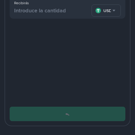
Recibirás
USDT