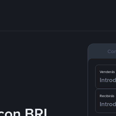
Co
Venderás
Recibirás
con BRL