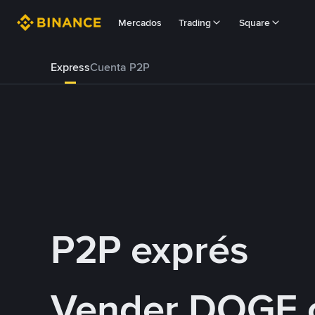
Mercados
Trading
Square
Express
Cuenta P2P
P2P exprés
Vender DOGE 