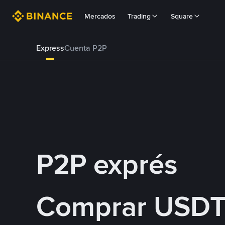
Mercados
Trading
Square
Express
Cuenta P2P
P2P exprés
Comprar USDT